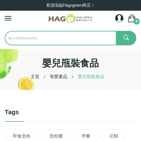
歡迎蒞臨Hagogreen商店！
0
嬰兒甁裝食品
主頁
母嬰產品
嬰兒甁裝食品
Tags
即食意粉
意粉醬
早餐
豆類