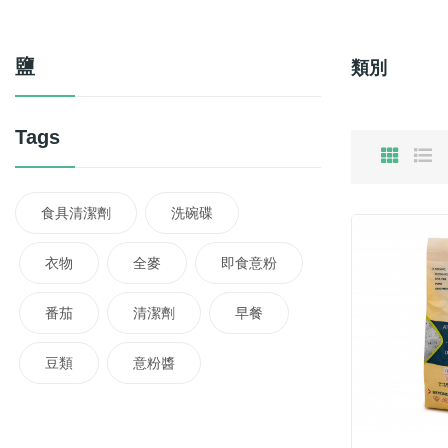
鹽
類別
Tags
食具清潔劑
洗碗碟
衣物
全麥
即食意粉
番茄
清潔劑
早餐
豆類
意粉醬