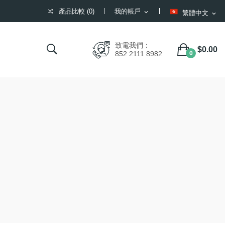
產品比較 (
0
)
我的帳戶
expand_more
繁體中文
expand_more
產品比較 (
)
致電我們：
$0.00
852 2111 8982
0