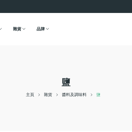
雜貨
品牌
鹽
主頁
雜貨
醬料及調味料
鹽