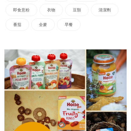
即食意粉
衣物
豆類
清潔劑
番茄
全麥
早餐