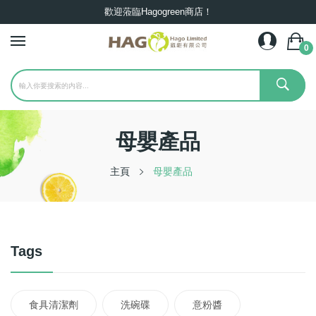
歡迎蒞臨Hagogreen商店！
0
母嬰產品
主頁
母嬰產品
Tags
食具清潔劑
洗碗碟
意粉醬