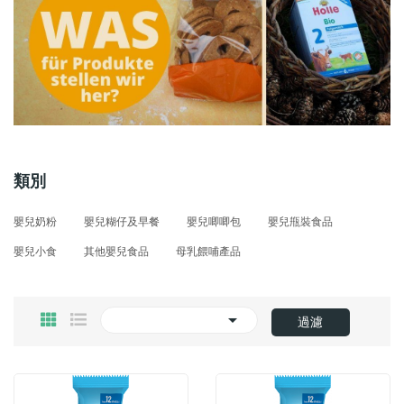
類別
嬰兒奶粉
嬰兒糊仔及早餐
嬰兒唧唧包
嬰兒甁裝食品
嬰兒小食
其他嬰兒食品
母乳餵哺產品

過濾